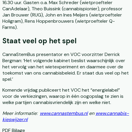
16.30 uur. Gasten o.a. Max Schreder (wietproefteler
CanAdelaar), Theo Buissink (cannabispionier), professor
Jan Brouwer (RUG), John en Ines Meijers (wietproefteler
Holigram), Rens Hoppenbrouwers (wietproefteler Q-
Farms).
Staat veel op het spel
CannaStemBus presentator en VOC voorzitter Derrick
Bergman: ‘Het volgende kabinet beslist waarschijnlijk over
het vervolg van het wietexperiment en daarmee over de
toekomst van ons cannabisbeleid. Er staat dus veel op het
spel.’
Komende vrijdag publiceert het VOC het “energielabel”
voor de verkiezingen, waarop in één oogopslag te zien is
welke partijen cannabisvriendelijk zijn en welke niet.
Meer informatie:
www.cannastembus.nl
en
www.cannabis-
kieswijzer.nl
PDF Bijlage