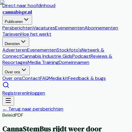
Direct naar hoofdinhoud
cannabis
pr
.nl
Publiceren
Persberichten
Vacatures
Evenementen
Abonnementen
Tarieven
Hoe het werkt
Diensten
Adverteren
Evenementen
Stockfoto's
Netwerk &
Connect
Cannabis Industrie Gids
Podcast
Reviews &
Reportages
Media Training
Domeinnamen
Over ons
Over ons
Contact
FAQ
Media kit
Feedback & bugs
Registreren
Inloggen
←
Terug naar persberichten
Beleid
PDF
CannaStemBus rijdt weer door