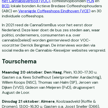
het Cannabisverbod (VOC)
, coffeeshopbonden
PCN
en
BCD
, lokale bonden Actieve Bredase Coffeeshophouders
(ABC) en
Verenigde Coffeeshops Eindhoven (VCE)
en 30
individuele coffeeshops.
In 2021 reed de CannaStemBus voor het eerst door
Nederland. Deze keer doet de bus zes steden aan, waar
politici, ondernemers, consumenten e.a. over
cannabis(beleid) worden geïnterviewd door VOC-
voorzitter Derrick Bergman. De interviews worden via
social media en de Cannabis-Kieswijzer websites verspreid.
Tourschema
Maandag 20 oktober: Den Haag
, Plein, 10.30-17.30 u.
Gasten o.a. Kees Schelfhout (wietproefteler Aardachtig),
Willem Koops (NSC), Thomas van Halm (SP), Jeroen van
Dijken (VVD), Gideon van Meijeren (FvD), drugsexpert
August de Loor.
Dinsdag 21 oktober: Almere
, Koolzaadveld (Koffie &
Dromen), 13.00-16.30 u. Gasten o.a. Joost Sneller (D66),