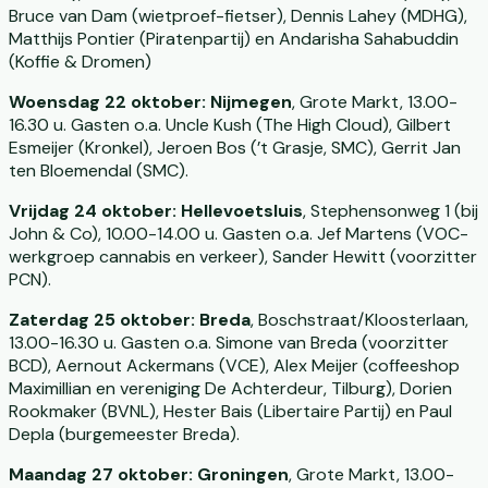
Bruce van Dam (wietproef-fietser), Dennis Lahey (MDHG),
Matthijs Pontier (Piratenpartij) en Andarisha Sahabuddin
(Koffie & Dromen)
Woensdag 22 oktober: Nijmegen
, Grote Markt, 13.00-
16.30 u. Gasten o.a. Uncle Kush (The High Cloud), Gilbert
Esmeijer (Kronkel), Jeroen Bos (’t Grasje, SMC), Gerrit Jan
ten Bloemendal (SMC).
Vrijdag 24 oktober: Hellevoetsluis
, Stephensonweg 1 (bij
John & Co), 10.00-14.00 u. Gasten o.a. Jef Martens (VOC-
werkgroep cannabis en verkeer), Sander Hewitt (voorzitter
PCN).
Zaterdag 25 oktober: Breda
, Boschstraat/Kloosterlaan,
13.00-16.30 u. Gasten o.a. Simone van Breda (voorzitter
BCD), Aernout Ackermans (VCE), Alex Meijer (coffeeshop
Maximillian en vereniging De Achterdeur, Tilburg), Dorien
Rookmaker (BVNL), Hester Bais (Libertaire Partij) en Paul
Depla (burgemeester Breda).
Maandag 27 oktober: Groningen
, Grote Markt, 13.00-