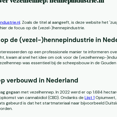
 over vezelhennep: hennepindustrie.nl
ndustrie.nl
. Zoals de titel al aangeeft, is deze website het 'z
 hier de focus op de (vezel-)hennepindustrie.
d op de (vezel-)hennepindustrie in Ned
nteresseerden op een professionele manier te informeren over
ht, kwam al snel het idee om ook voor de (vezelhennep-)indus
Vezelhennep was essentieel bij de scheepsbouw in de Gouden 
nep verbouwd in Nederland
lag gegaan met vezelhennep. In 2022 werd er op 1.684 hecta
e opkomst van cannabidiol (CBD). Ondanks de
Lijst 1
Opiumwet, w
ts gebeurd is dat het startmateriaal naar bijvoorbeeld Duit
orden.