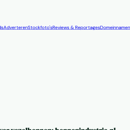
ds
Adverteren
Stockfoto's
Reviews & Reportages
Domeinname