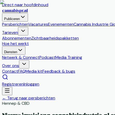
Direct naar hoofdinhoud
cannabis
pr
.nl
Publiceren
Persberichten
Vacatures
Evenementen
Cannabis Industrie Gi
Tarieven
Abonnementen
Zichtbaarheidspakketten
Hoe het werkt
Diensten
Netwerk & Connect
Podcast
Media Training
Over ons
Contact
FAQ
Media kit
Feedback & bugs
Registreren
Inloggen
←
Terug naar persberichten
Hennep & CBD