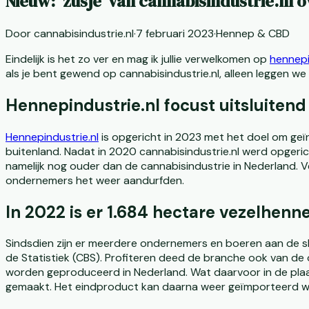
Nieuw: 'zusje' van cannabisindustrie.nl
Door
cannabisindustrie.nl
·
7 februari 2023
·
Hennep & CBD
Eindelijk is het zo ver en mag ik jullie verwelkomen op
hennepi
als je bent gewend op cannabisindustrie.nl, alleen leggen we
Hennepindustrie.nl focust uitsluiten
Hennepindustrie.nl
is opgericht in 2023 met het doel om geï
buitenland. Nadat in 2020 cannabisindustrie.nl werd opgeric
namelijk nog ouder dan de cannabisindustrie in Nederland. 
ondernemers het weer aandurfden.
In 2022 is er 1.684 hectare vezelhen
Sindsdien zijn er meerdere ondernemers en boeren aan de s
de Statistiek (CBS). Profiteren deed de branche ook van d
worden geproduceerd in Nederland. Wat daarvoor in de plaa
gemaakt. Het eindproduct kan daarna weer geïmporteerd w