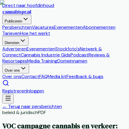
Direct naar hoofdinhoud
cannabis
pr
.nl
Publiceren
Persberichten
Vacatures
Evenementen
Abonnementen
Tarieven
Hoe het werkt
Diensten
Adverteren
Evenementen
Stockfoto's
Netwerk &
Connect
Cannabis Industrie Gids
Podcast
Reviews &
Reportages
Media Training
Domeinnamen
Over ons
Over ons
Contact
FAQ
Media kit
Feedback & bugs
Registreren
Inloggen
←
Terug naar persberichten
beleid & juridisch
PDF
VOC campagne cannabis en verkeer: