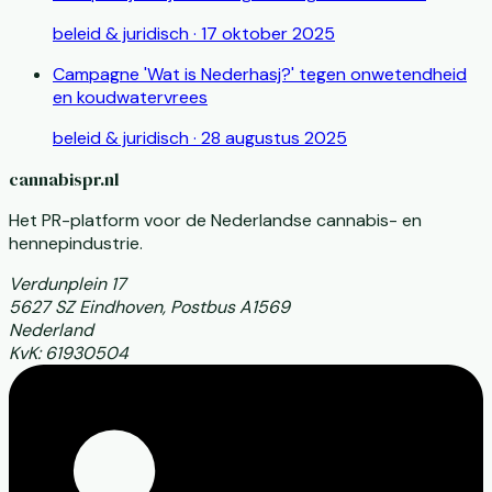
beleid & juridisch
·
17 oktober 2025
Campagne 'Wat is Nederhasj?' tegen onwetendheid
en koudwatervrees
beleid & juridisch
·
28 augustus 2025
cannabispr.nl
Het PR-platform voor de Nederlandse cannabis- en
hennepindustrie.
Verdunplein 17
5627 SZ Eindhoven, Postbus A1569
Nederland
KvK: 61930504