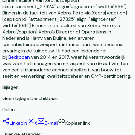
binnenfaciliteit van Xebra. [caption
id="attachment_27324" align="aligncenter" width="696"]
Binnen in de faciliteit van Xebra. Foto via Xebra[/caption]
[caption id="attachment_27325" align="aligncenter"
width="696"] Binnen in de faciliteit van Xebra. Foto via
Xebra[/caption] Xebra’s Director of Operations in
Nederland is Harry van Duijne, een ervaren
cannabistuinbouwexpert met meer dan twee decennia
ervaring in de tuinbouw. Hij had een leidende rol
bij
Bedrocan
van 2014 en 2017, waar hij verantwoordelijk
was voor het managen van elk aspect van de activiteiten
van een ultramoderne cannabisfaciliteit, van bouw tot
teelt en verwerking, kwaliteitsbeheer en GMP-certificering.
Bijlagen
Geen bijlage beschikbaar.
Delen
LinkedIn
X
E-mail
Kopieer link
Over de afzender