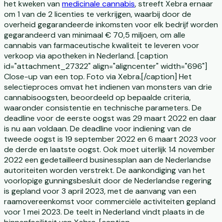
het kweken van
medicinale cannabis
, streeft Xebra ernaar
om 1 van de 2 licenties te verkrijgen, waarbij door de
overheid gegarandeerde inkomsten voor elk bedrijf worden
gegarandeerd van minimaal € 70,5 miljoen, om alle
cannabis van farmaceutische kwaliteit te leveren voor
verkoop via apotheken in Nederland. [caption
id="attachment_27322" align="aligncenter" width="696"]
Close-up van een top. Foto via Xebra.[/caption] Het
selectieproces omvat het indienen van monsters van drie
cannabisoogsten, beoordeeld op bepaalde criteria,
waaronder consistentie en technische parameters. De
deadline voor de eerste oogst was 29 maart 2022 en daar
is nu aan voldaan. De deadline voor indiening van de
tweede oogst is 19 september 2022 en 6 maart 2023 voor
de derde en laatste oogst. Ook moet uiterlijk 14 november
2022 een gedetailleerd businessplan aan de Nederlandse
autoriteiten worden verstrekt. De aankondiging van het
voorlopige gunningsbesluit door de Nederlandse regering
is gepland voor 3 april 2023, met de aanvang van een
raamovereenkomst voor commerciële activiteiten gepland
voor 1 mei 2023. De teelt in Nederland vindt plaats in de