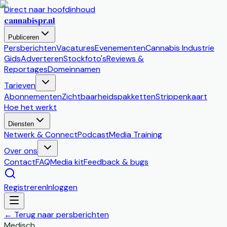
Direct naar hoofdinhoud
cannabis
pr
.nl
Publiceren
Persberichten
Vacatures
Evenementen
Cannabis Industrie
Gids
Adverteren
Stockfoto's
Reviews &
Reportages
Domeinnamen
Tarieven
Abonnementen
Zichtbaarheidspakketten
Strippenkaart
Hoe het werkt
Diensten
Netwerk & Connect
Podcast
Media Training
Over ons
Contact
FAQ
Media kit
Feedback & bugs
Registreren
Inloggen
←
Terug naar persberichten
Medisch