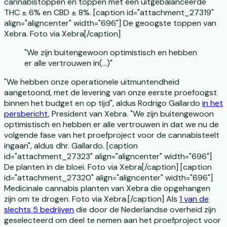
cannabistoppen en toppen met een uitgebalanceerde
THC ± 6% en CBD ± 8%. [caption id="attachment_27319"
align="aligncenter" width="696"] De geoogste toppen van
Xebra. Foto via Xebra[/caption]
"We zijn buitengewoon optimistisch en hebben
er alle vertrouwen in(...)"
"We hebben onze operationele uitmuntendheid
aangetoond, met de levering van onze eerste proefoogst
binnen het budget en op tijd", aldus Rodrigo Gallardo
in het
persbericht
, President van Xebra. "We zijn buitengewoon
optimistisch en hebben er alle vertrouwen in dat we nu de
volgende fase van het proefproject voor de cannabisteelt
ingaan", aldus dhr. Gallardo. [caption
id="attachment_27323" align="aligncenter" width="696"]
De planten in de bloei. Foto via Xebra[/caption] [caption
id="attachment_27320" align="aligncenter" width="696"]
Medicinale cannabis planten van Xebra die opgehangen
zijn om te drogen. Foto via Xebra.[/caption] Als
1 van de
slechts 5 bedrijven
die door de Nederlandse overheid zijn
geselecteerd om deel te nemen aan het proefproject voor